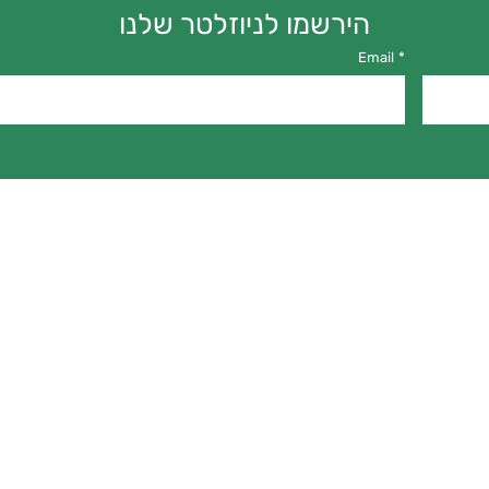
הירשמו לניוזלטר שלנו
Email
*
פרויקט גילה
להעצמה טרנסית
טרנסג'נדרים למען צדק חברתי (ע"ר)