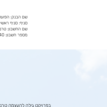
שם הבנק: הפועלים 
סניף: סניף ראשי (170
שם החשבון: טרנ
מספר חשבון: 468440
בפרויקט גילה להעצמה טרנס