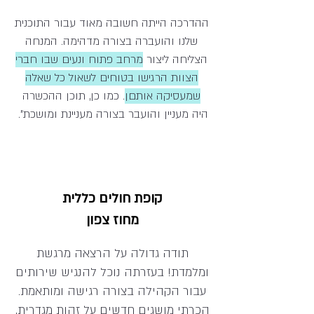
ההדרכה הייתה חשובה מאוד עבור התוכנית
שלנו והועברה בצורה מדהימה. המנחה
הצליחה ליצור
מרחב פתוח ונעים שבו חברי
הצוות הרגישו בטוחים לשאול כל שאלה
שמעסיקה אותםן
. כמו כן, תוכן ההכשרה
היה מעניין והועבר בצורה מעניינת ומושכת".
קופת חולים כללית
מחוז צפון
תודה גדולה על הרצאה מרגשת
ומלמדת! בעזרתה נוכל להנגיש שירותים
עבור הקהילה בצורה רגישה ומותאמת.
הכרתי מושגים חדשים על זהות מגדרית,