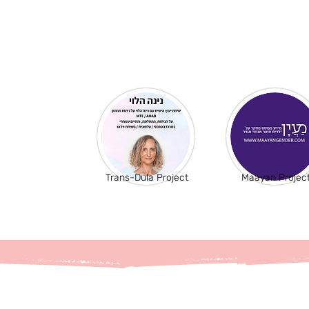
Trans-Dula Project
Maayan Projec