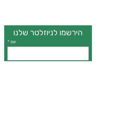
הירשמו לניוזלטר שלנו
שם
*
*
Email
*
אני מאשר.ת דיוור לניוזלטר
הרשמה
The Gila Project
for Trans
Empowerment