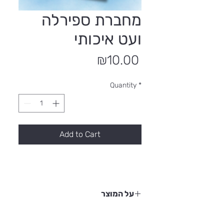
מחברת ספירלה
ועט איכותי
Price
₪10.00
Quantity
*
Add to Cart
על המוצר
מחברת ספירלה עם מיתוג "מגדר זה נהדר"