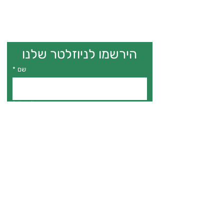
הירשמו לניוזלטר שלנו
שם
*
*
Email
*
אני מאשר.ת דיוור לניוזלטר
הרשמה
The Gila Project
for Trans
Empowerment