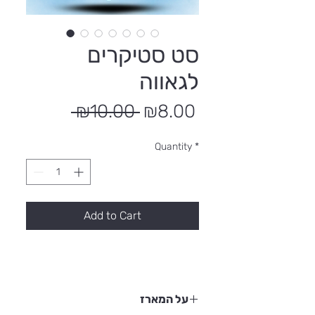
סט סטיקרים
לגאווה
Regular
Sale
 ₪10.00 
₪8.00
Price
Price
Quantity
*
Add to Cart
על המארז