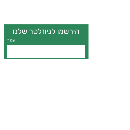
הירשמו לניוזלטר שלנו
שם
*
*
Email
*
אני מאשר.ת דיוור לניוזלטר
הרשמה
The Gila Project
for Trans
Empowerment