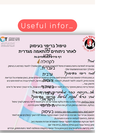
Useful information
דפי
מידע
לקהילה
בעברית,
ערבית
ורוסית.
בשיתוף
החברה
הישראלי
ת לריפוי
בעיסוק