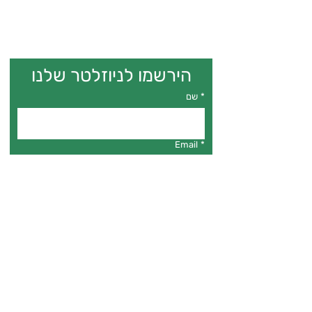
הירשמו לניוזלטר שלנו
*
שם
Email
*
*
אני מאשר.ת דיוור לניוזלטר
הרשמה
פרויקט גילה
להעצמה טרנסית