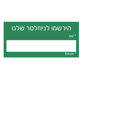
הירשמו לניוזלטר שלנו
*
שם
Email
*
*
אני מאשר.ת דיוור לניוזלטר
הרשמה
פרויקט גילה
להעצמה טרנסית