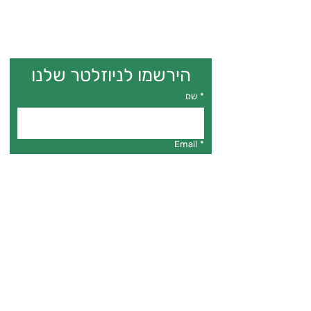
הירשמו לניוזלטר שלנו
*
שם
Email
*
*
אני מאשר.ת דיוור לניוזלטר
הרשמה
פרויקט גילה
להעצמה טרנסית