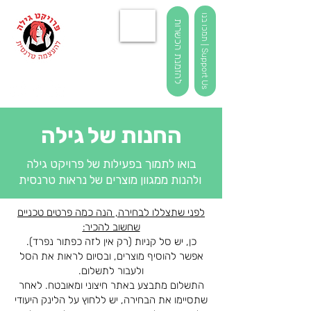
ת
מ
כ
ו
ב
נ
ו
|
S
u
p
p
o
r
t
U
להזמנת הכשרות
s
החנות של גילה
בואו לתמוך בפעילות של פרויקט גילה
ולהנות ממגוון מוצרים של נראות טרנסית
לפני שתצללו לבחירה, הנה כמה פרטים טכניים
שחשוב להכיר:
כן, יש סל קניות (רק אין לזה כפתור נפרד).
אפשר להוסיף מוצרים, ובסיום לראות את הסל
ולעבור לתשלום.
התשלום מתבצע באתר חיצוני ומאובטח. לאחר
שתסיימו את הבחירה, יש ללחוץ על הלינק היעודי